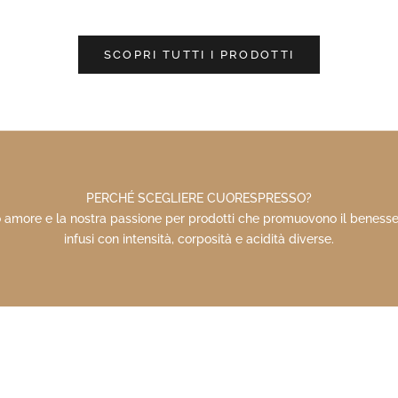
SCOPRI TUTTI I PRODOTTI
PERCHÉ SCEGLIERE CUORESPRESSO?
tro amore e la nostra passione per prodotti che promuovono il benesse
infusi con intensità, corposità e acidità diverse.