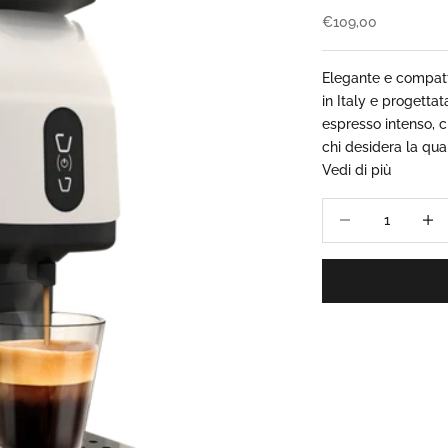
Prezzo scontato
€109,00
Elegante e compat
in Italy e progetta
espresso intenso, 
chi desidera la quali
Vedi di più
Diminuisci quantità
Aumen