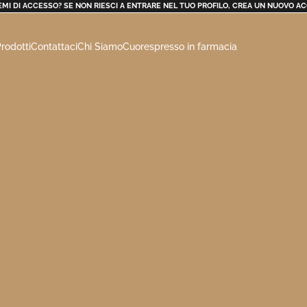
MI DI ACCESSO? SE NON RIESCI A ENTRARE NEL TUO PROFILO, CREA UN NUOVO A
rodotti
Contattaci
Chi Siamo
Cuorespresso in farmacia